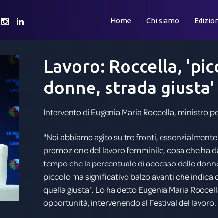
Home
Chi siamo
Edizion
Lavoro:
Roccella,
'pic
donne,
strada
giusta'
Intervento di Eugenia Maria Roccella, ministro per 
"Noi abbiamo agito su tre fronti, essenzialmente: 
promozione del lavoro femminile, cosa che ha dat
tempo che la percentuale di accesso delle donne 
piccolo ma significativo balzo avanti che indic
quella giusta". Lo ha detto Eugenia Maria Roccella,
opportunità, intervenendo al Festival del lavoro.