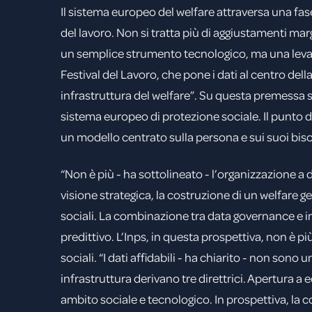
Il sistema europeo del welfare attraversa una f
del lavoro. Non si tratta più di aggiustamenti mar
un semplice strumento tecnologico, ma una leva di 
Festival del Lavoro, che pone i dati al centro del
infrastruttura del welfare”. Su questa premessa si
sistema europeo di protezione sociale. Il punto di
un modello centrato sulla persona e sui suoi bisog
“Non è più - ha sottolineato - l’organizzazione a de
visione strategica, la costruzione di un welfare ge
sociali. La combinazione tra data governance e i
predittivo. L’Inps, in questa prospettiva, non è
sociali. “I dati affidabili - ha chiarito - non so
infrastruttura derivano tre direttrici. Apertura a 
ambito sociale e tecnologico. In prospettiva, la c