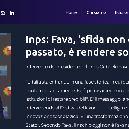
Home
Chi siamo
Edizion
Inps:
Fava,
'sfida
non
passato,
è
rendere
so
Intervento del presidente dell'Inps Gabriele Fava
"L’Italia sta entrando in una fase storica in cui
contemporaneamente. Ed è precisamente in quest
istituzioni di restare credibili". E' il messaggio l
intervenendo al Festival del lavoro. “L’intelligen
innovazione tecnologica. E' una trasformazione st
Stato”. Secondo Fava, il rischio oggi non è l’avanz