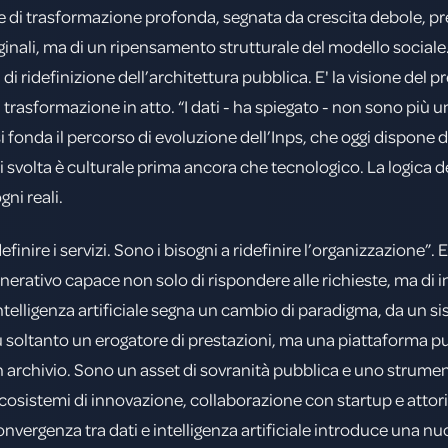
ase di trasformazione profonda, segnata da crescita debole,
ginali, ma di un ripensamento strutturale del modello sociale. I
ridefinizione dell’architettura pubblica. E' la visione del pr
la trasformazione in atto. “I dati - ha spiegato - non sono pi
 fonda il percorso di evoluzione dell’Inps, che oggi dispone d
 svolta è culturale prima ancora che tecnologico. La logica de
ni reali.
finire i servizi. Sono i bisogni a ridefinire l’organizzazione”. 
nerativo capace non solo di rispondere alle richieste, ma di int
ntelligenza artificiale segna un cambio di paradigma, da un 
 più soltanto un erogatore di prestazioni, ma una piattaforma
no un archivio. Sono un asset di sovranità pubblica e uno strume
ecosistemi di innovazione, collaborazione con startup e attori e
onvergenza tra dati e intelligenza artificiale introduce una n