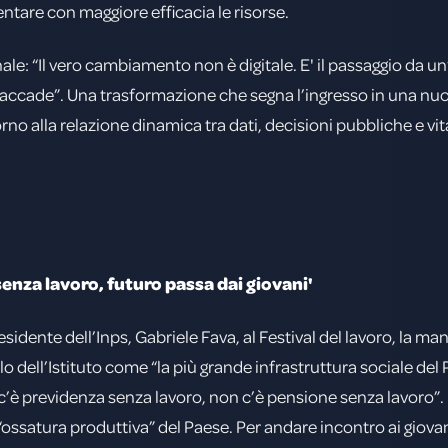
entare con maggiore efficacia le risorse.
ale: “Il vero cambiamento non è digitale. E' il passaggio da u
 accade”. Una trasformazione che segna l’ingresso in una n
no alla relazione dinamica tra dati, decisioni pubbliche e vita
senza lavoro, futuro passa dai giovani'
residente dell’Inps, Gabriele Fava, al Festival del lavoro, la m
o dell’Istituto come “la più grande infrastruttura sociale del P
n c’è previdenza senza lavoro, non c’è pensione senza lavoro”. 
, “ossatura produttiva” del Paese. Per andare incontro ai giovan